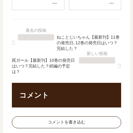
】
婦
死
ラ
12
【
亡
イ
巻
最
フ
ン
の
新
ラ
Th
発
刊
グ
e
売
】
が
Co
ねことじいちゃん【最新刊】11巻
日
9
留
mi
の発売日､12巻の発売日はいつ？
は
巻
ま
c
完結した？
い
の
る
【
つ
発
罠ガール【最新刊】10巻の発売日
と
最
はいつ？完結した？続編の予定
？
売
こ
新
は？
完
日
ろ
刊
結
予
を
】
し
想
知
16
た
、
ら
巻
コメント
？
続
な
の
編
い
発
の
【
売
予
最
日
コメントを書き込む
定
新
予
は
刊
想