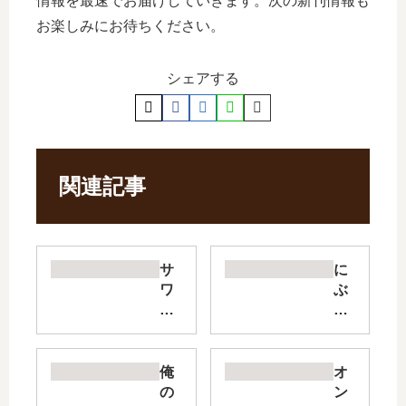
情報を最速でお届けしていきます。次の新刊情報も
お楽しみにお待ちください。
シェアする
関連記事
サ
に
ワ
ぶ
コ
ん
【
の
最
い
新
ち
俺
オ
刊
夫
の
ン