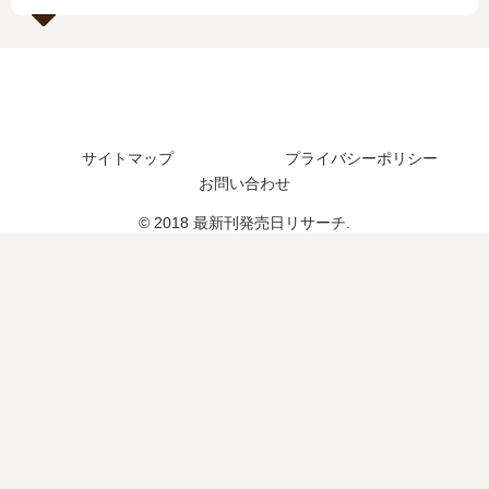
？
】
、
7
続
巻
編
の
の
発
予
売
定
サイトマップ
プライバシーポリシー
日､
は
お問い合わせ
8
？
巻
© 2018 最新刊発売日リサーチ.
の
発
売
日
は
い
つ
？
完
結
し