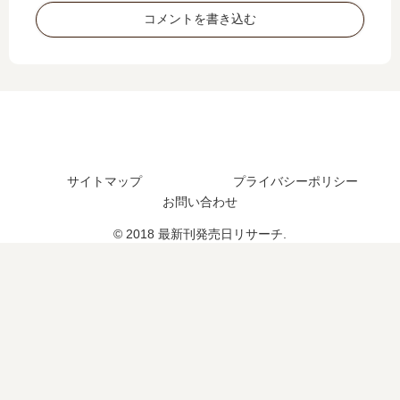
売
発
ま
の
コメントを書き込む
日
売
す
皆
予
日
か
と
想
は
?
…
ま
い
の
【
と
つ
続
最
め
？
編
新
23
は
刊
巻
い
】
の
つ
8
サイトマップ
プライバシーポリシー
予
？
巻
お問い合わせ
定
何
の
© 2018 最新刊発売日リサーチ.
は
巻
発
？
ま
売
で
日､
発
9
売
巻
さ
の
れ
発
た
売
？
日