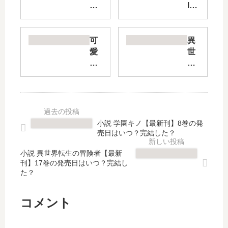
は
ly
に
Se
ほ
ns
エ
e
可
異
ロ!
On
愛
世
【
lin
け
界
最
e
れ
ゆ
新
」
ば
る
刊
は
変
っ
】
完
態
と
5
結
で
サ
小説 学園キノ【最新刊】8巻の発
巻
し
も
バ
売日はいつ？完結した？
の
た
好
イ
発
？
き
バ
小説 異世界転生の冒険者【最新
売
最
刊】17巻の発売日はいつ？完結し
に
ル
た？
日､
新
な
生
6
刊
っ
活
巻
22
て
～
コメント
の
巻
く
学
発
の
れ
校