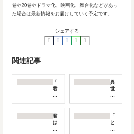
巻や20巻やドラマ化、映画化、舞台化などがあっ
た場合は最新情報をお届けしていく予定です。
シェアする
関連記事
「
異
君
世
の
界
刀
ワ
が
ン
折
タ
君
「
れ
ー
は
と
る
ン
冥
な