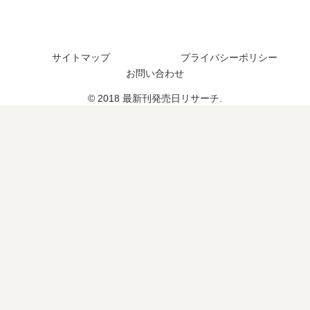
新
発
い
し
刊
売
つ
た
6
日
？
？
巻
は
サイトマップ
プライバシーポリシー
完
最
の
い
お問い合わせ
結
新
発
つ
し
刊
© 2018 最新刊発売日リサーチ.
売
？
た
5
日
完
？
巻
は
結
の
い
し
発
つ
た
売
？
？
日
7
続
は
巻
編
い
の
の
つ
予
予
？
定
定
は
は
？
？