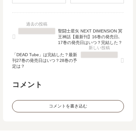
ま
キ
土
り
で
ル
様
の
～
姉
。
席
月
さ
【
の
宮
ん
最
ヤ
聖闘士星矢 NEXT DIMENSION 冥
ま
～
新
ツ
王神話【最新刊】16巻の発売日､
つ
姉
刊
が
17巻の発売日はいつ？完結した？
り
同
】
そ
の
伴
「DEAD Tube」は完結した？最新
10
う
刊27巻の発売日はいつ？28巻の予
恋
の
巻
い
定は？
難
異
の
う
き
世
発
目
～
…
売
で
コメント
」
【
日､
見
は
最
11
て
完
新
巻
く
コメントを書き込む
結
刊
の
る
し
】
発
」
た
13
売
は
？
巻
日
完
最
の
は
結