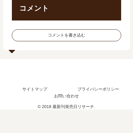
？
つ
日
の
コメント
最
？
予
発
新
完
想
売
刊
結
、
日､
3
し
続
8
コメントを書き込む
巻
た
編
巻
の
？
の
の
発
続
予
発
売
編
定
売
日
の
は
日
は
予
？
は
い
定
い
つ
は
つ
サイトマップ
プライバシーポリシー
？
？
？
お問い合わせ
4
完
巻
結
© 2018 最新刊発売日リサーチ.
の
し
予
た
定
？
は