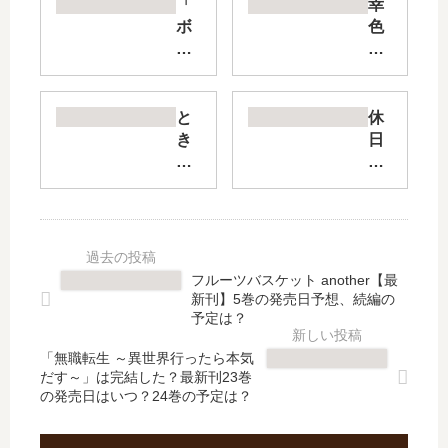
「
幸
ボ
色
ー
の
イ
ワ
ッ
ン
シ
ル
と
休
ュ
ー
き
日
彼
ム
い
の
女
【
ろ
わ
が
最
家
る
可
新
族
も
愛
刊
【
の
す
】
最
さ
フルーツバスケット another【最
ぎ
12
新
ん
新刊】5巻の発売日予想、続編の
る
巻
刊
【
予定は？
」
の
】
最
は
発
「無職転生 ～異世界行ったら本気
4
新
だす～」は完結した？最新刊23巻
完
売
巻
刊
の発売日はいつ？24巻の予定は？
結
日
の
】
し
は
発
7
た
い
売
巻