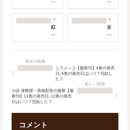
ル
の
マ
借
ち
金
ゃ
を
「
「
ん
肩
紅
女
は
代
殻
子
家
わ
の
高
族
り
パ
生
に
し
ン
の
な
て
ド
無
り
も
ラ
駄
ニラメッコ【最新刊】4巻の発売
た
ら
」
づ
日､5巻の発売日はいつ？完結し
い
う
は
か
た？
Z
条
完
い
」
件
小説 准教授・高槻彰良の推察【最
結
」
新刊】11巻の発売日､12巻の発売
は
は
し
は
日はいつ？完結した？
完
日
た
完
結
本
？
結
し
一
最
し
た
…
新
た
コメント
？
【
刊
？