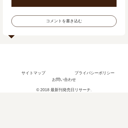
最
最
27
最
新
新
巻
新
刊
刊
の
刊
コメントを書き込む
3
】
発
14
巻
5
売
巻
の
巻
日
の
発
の
は
発
売
発
い
売
日
売
つ
日
は
日､
？
は
い
6
続
い
サイトマップ
プライバシーポリシー
つ
巻
編
つ
お問い合わせ
？
の
の
？
発
予
15
© 2018 最新刊発売日リサーチ.
売
定
巻
日
は
の
は
？
予
い
定
つ
は
？
？