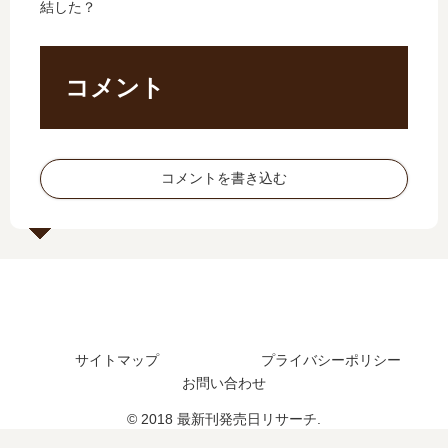
結した？
日
何
」
し
予
巻
は
た
想
ま
完
？
、
で
結
最
コメント
続
発
し
新
編
売
た
刊
の
さ
？
17
予
れ
最
巻
コメントを書き込む
定
た
新
の
は
？
刊
発
？
6
売
巻
日
の
は
発
い
売
つ
日
？
サイトマップ
プライバシーポリシー
は
18
お問い合わせ
い
巻
つ
の
© 2018 最新刊発売日リサーチ.
？
予