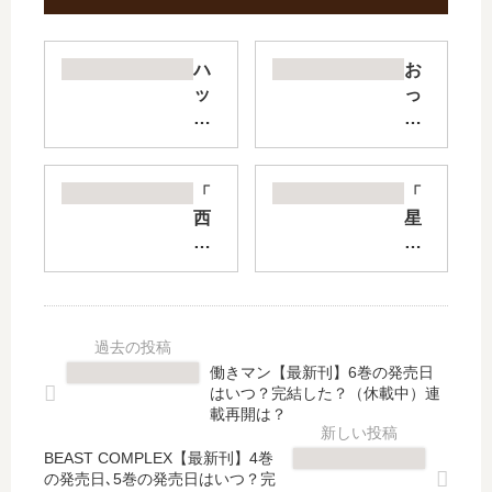
ハ
お
ッ
っ
ピ
さ
ー!
ん
ハ
ず
ッ
ラ
「
「
ピ
ブ
西
星
ー
【
園
降
♪【
最
寺
る
最
新
さ
王
新
刊
ん
国
刊
】
は
の
】
続
家
ニ
働きマン【最新刊】6巻の発売日
16
編
事
ナ
はいつ？完結した？（休載中）連
巻
は
を
」
載再開は？
の
い
し
は
発
つ
BEAST COMPLEX【最新刊】4巻
な
完
の発売日､5巻の発売日はいつ？完
売
？
い
結