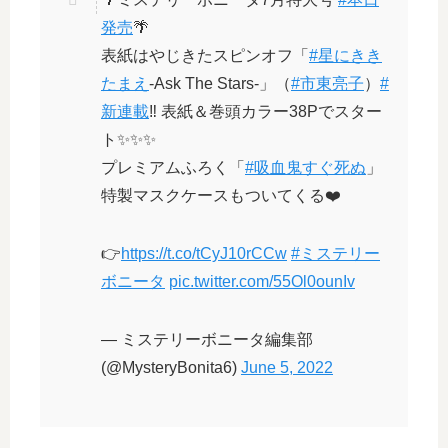
発売
🌴
表紙はやじきたスピンオフ「
#星にきき
たまえ
-Ask The Stars-」（
#市東亮子
）
#
新連載
‼️ 表紙＆巻頭カラー38Pでスター
ト✨✨✨
プレミアムふろく「
#吸血鬼すぐ死ぬ
」
特製マスクケースもついてくる❤️
👉
https://t.co/tCyJ10rCCw
#ミステリー
ボニータ
pic.twitter.com/55Ol0ounIv
— ミステリーボニータ編集部
(@MysteryBonita6)
June 5, 2022