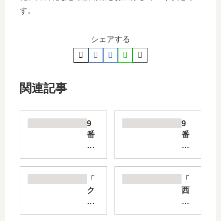
す。
シェアする
関連記事
9
9
番
番
目
目
の
の
ム
ム
サ
サ
「
「
シ
シ
ク
西
サ
ゴ
リ
荻
イ
ー
ス
窪