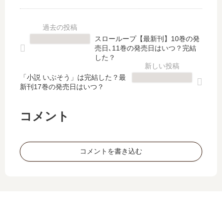
レ
ス
タ
三
ン
ト
ル
ツ
ト
ア
☆
星
ブ
ン
ド
洋
スローループ【最新刊】10巻の発
ラ
ド
ラ
酒
売日､11巻の発売日はいつ？完結
ッ
グ
ゴ
堂
した？
ク
レ
ン
」
【
イ
「小説 いぶそう」は完結した？最
」
は
新刊17巻の発売日はいつ？
最
【
は
完
新
最
完
結
刊
新
結
し
コメント
】
刊
し
た
16
】
た
？
巻
17
？
最
コメントを書き込む
の
巻
最
新
発
の
新
刊
売
発
刊
3
日
売
31
巻
予
日､
巻
の
想
18
の
発
、
巻
発
売