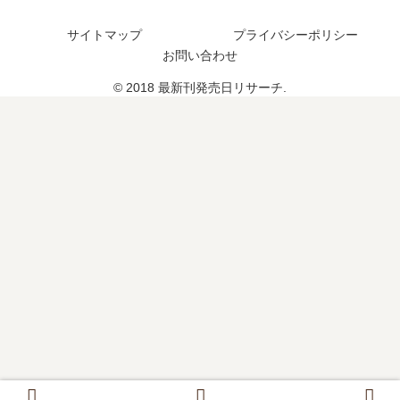
続
の
売
日
編
発
日
は
サイトマップ
プライバシーポリシー
の
売
は
い
お問い合わせ
予
日
い
つ
© 2018 最新刊発売日リサーチ.
定
は
つ
？
は
い
？
？
つ
（
？
休
完
載
結
中
し
）
た
連
？
載
再
開
は
？