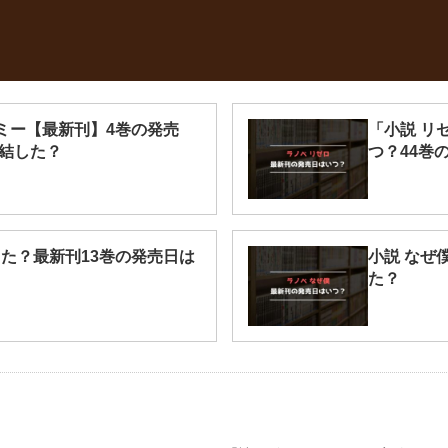
ミー【最新刊】4巻の発売
「小説 リ
完結した？
つ？44巻
た？最新刊13巻の発売日は
小説 なぜ
た？