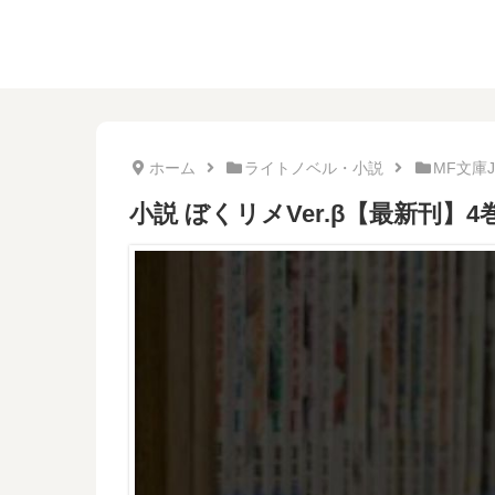
ホーム
ライトノベル・小説
MF文庫J
小説 ぼくリメVer.β【最新刊