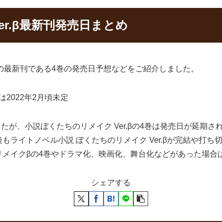
er.β最新刊発売日まとめ
J）の最新刊である4巻の発売日予想などをご紹介しました。
は2022年2月頃未定
したが、小説ぼくたちのリメイク Ver.βの4巻は発売日が延期
もライトノベル小説 ぼくたちのリメイク Ver.βが完結や打
リメイクβの4巻やドラマ化、映画化、舞台化などがあった場合
シェアする