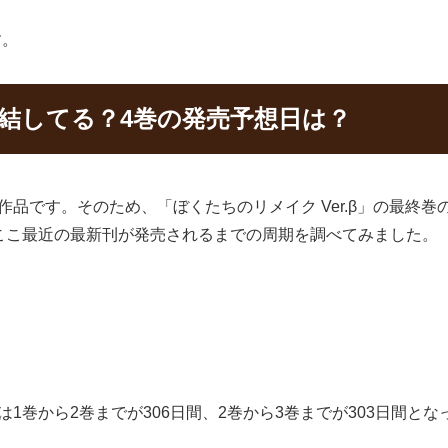
す。
は完結してる？4巻の発売予想日は？
結の作品です。そのため、「ぼくたちのリメイク Ver.β」の最
に、ここ最近の最新刊が発売されるまでの周期を調べてみました。
隔は1巻から2巻までが306日間、2巻から3巻までが303日間と