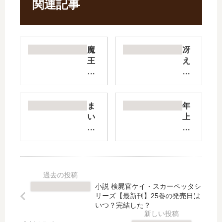
関連記事
魔
冴
王
え
イ
な
ブ
い
ロ
リ
ギ
ー
ま
年
ア
マ
い
上
に
ン
あ
の
身
と
Ma
ひ
を
ヤ
ia
と
捧
ン
―
【
げ
キ
S
最
よ
ー
W
新
小説 検屍官ケイ・スカーペッタシ
【
女
AN
刊
リーズ【最新刊】25巻の発売日は
最
子
act
】
いつ？完結した？
新
高
II―
3