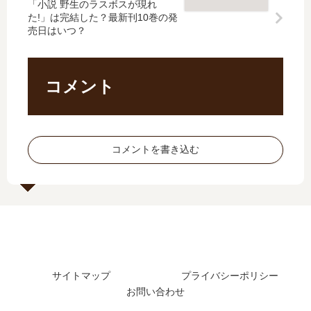
刊
生
「小説 野生のラスボスが現れ
の
巻
た!」は完結した？最新刊10巻の発
】
【
続
の
売日はいつ？
8
最
編
発
巻
新
は
売
の
刊
い
日
発
】
つ
は
コメント
売
6
？
い
日､
巻
何
つ
9
の
巻
？
巻
発
ま
完
コメントを書き込む
の
売
で
結
発
日
発
し
売
予
売
た
日
想
さ
？
は
、
れ
い
続
た
つ
編
？
？
の
サイトマップ
プライバシーポリシー
完
予
お問い合わせ
結
定
し
は