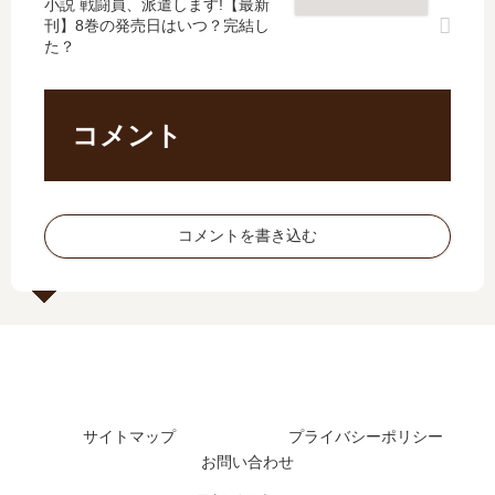
を
ろ
小説 戦闘員、派遣します!【最新
た
結
刊】8巻の発売日はいつ？完結し
す
」
た？
？
し
る
は
最
た
。
完
新
？
」
結
刊
最
は
し
コメント
13
新
完
た
巻
刊
結
？
の
11
し
最
発
巻
た
新
コメントを書き込む
売
の
？
刊
日
発
最
8
は
売
新
巻
い
日
刊
の
つ
は
5
発
？
い
巻
売
14
つ
の
日
巻
？
発
は
サイトマップ
プライバシーポリシー
の
12
売
い
予
巻
お問い合わせ
日
つ
定
の
は
？