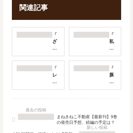
関連記事
「
「
ざ
私
つ
を
旅-
喰
Th
べ
at’
た
「
「
s
い
レ
豚
Jo
、
プ
の
ur
ひ
リ
レ
ne
と
カ
バ
y-
で
だ
ー
」
な
っ
は
は
し
て
加
まねきねこ不動産【最新刊】9巻
完
」
、
熱
の発売日予想、続編の予定は？
結
は
恋
し
し
完