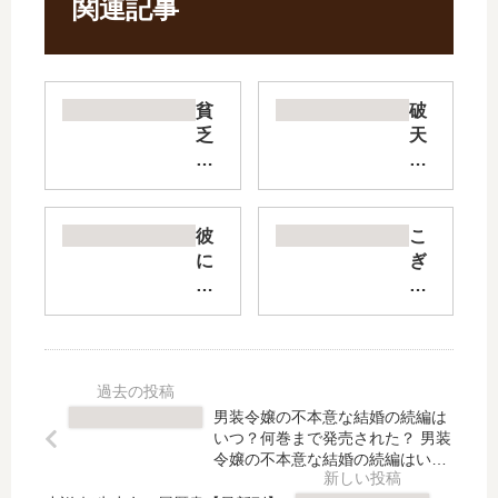
関連記事
貧
破
乏
天
令
荒
嬢
遊
の
戯
勘
【
彼
こ
違
最
に
ぎ
い
新
依
つ
聖
刊
頼
ね
女
】
し
、
伝
25
て
わ
～
巻
は
ら
お
の
い
わ
男装令嬢の不本意な結婚の続編は
金
発
け
ら
いつ？何巻まで発売された？ 男装
の
売
ま
稲
令嬢の不本意な結婚の続編はい
た
日
せ
つ？何巻まで発売された？
荷