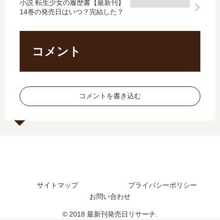
め
は
小説 転生少女の履歴書【最新刊】
ん
神
14巻の発売日はいつ？完結した？
に
い
【
の
努
つ
最
ま
力
？
新
か
…
完
刊
な
コメント
【
結
】
い
最
し
9
飯
新
た
巻
い
刊
？
の
た
コメントを書き込む
】
続
発
…
5
編
売
【
巻
の
日､
最
の
予
10
新
発
定
巻
刊
売
は
の
】
日
？
発
6
は
売
巻
サイトマップ
プライバシーポリシー
い
日
の
つ
お問い合わせ
は
発
？
い
売
© 2018 最新刊発売日リサーチ.
完
つ
日､