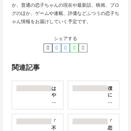
か、普通の恋子ちゃんの現在や最新話、映画、ブロ
グのほか、ゲームや連載、評価などふつうの恋子ち
ゃん情報をお届けしていく予定です。
シェアする
関連記事
は
僕
や
に
く
花
し
の
た
メ
い
ラ
「
「
ふ
ン
不
恋