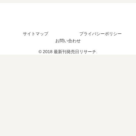
た
予
の
4
？
定
発
巻
続
は
売
の
編
？
日
発
の
は
売
予
サイトマップ
プライバシーポリシー
い
日
定
お問い合わせ
つ
は
は
？
い
© 2018 最新刊発売日リサーチ.
？
7
つ
巻
？
の
5
予
巻
定
の
は
予
？
定
は
？