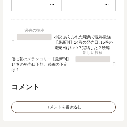
た
コ
可
す
り
リ
抗
る
【
ー
力
リ
最
【
のI
ッ
新
最
LO
プ
刊
新
VE
・
小説 ありふれた職業で世界最強
】
刊
YO
テ
【最新刊】14巻の発売日､15巻の
10
】
U
ィ
発売日はいつ？完結した？続編の
巻
14
」
予定は？
ン
の
巻
僕に花のメランコリー【最新刊】
は
ト
14巻の発売日予想、続編の予定
発
の
完
」
は？
売
発
結
は
日
売
し
完
は
日
た
結
コメント
い
予
？
し
つ
想
最
た
？
、
新
？
コメントを書き込む
完
続
刊
最
結
編
6
新
し
の
巻
刊