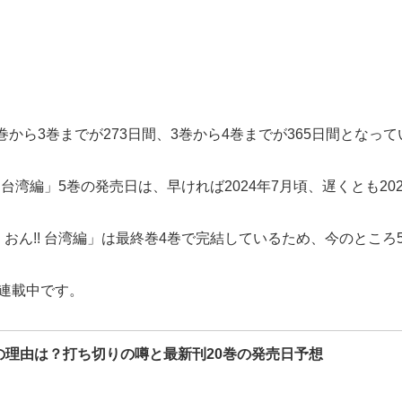
巻から3巻までが273日間、3巻から4巻までが365日間となっ
台湾編」5巻の発売日は、早ければ2024年7月頃、遅くとも20
おん!! 台湾編」は最終巻4巻で完結しているため、今のところ
で連載中です。
の理由は？打ち切りの噂と最新刊20巻の発売日予想