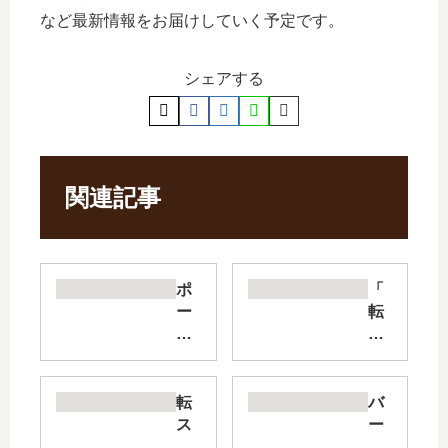
など最新情報をお届けしていく予定です。
シェアする
関連記事
ポ
「
ー
転
シ
ス
ョ
ラ
ン
ク
頼
レ
転
バ
み
イ
ス
ー
で
マ
ラ
サ