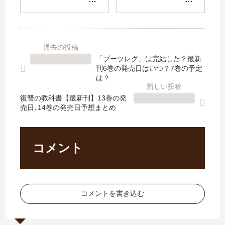
生
ン
魔
ス
き
リ
物
【
延
ベ
の
最
び
ン
国
新
ま
ジ
の
刊
「ブーツレグ」は完結した？最新
す!
」
歩
】
刊6巻の発売日はいつ？7巻の予定
の
は
き
5
は？
続
完
方
巻
編
結
復讐の教科書【最新刊】13巻の発
の
の
売日､14巻の発売日予想まとめ
は
し
続
発
い
た
編
売
つ
？
は
日､
？
最
い
6
コメント
何
新
つ
巻
巻
刊
？
の
ま
7
何
発
で
巻
巻
売
コメントを書き込む
発
の
ま
日
売
発
で
は
さ
売
発
い