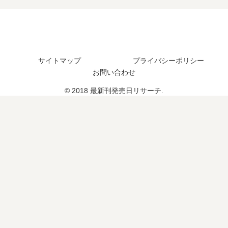
れ
日
売
つ
た
は
さ
？
？
い
れ
完
つ
た
結
？
？
し
サイトマップ
プライバシーポリシー
8
た
巻
お問い合わせ
？
の
© 2018 最新刊発売日リサーチ.
予
定
は
？