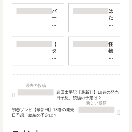
バ
は
ー
た
サ
ら
ス
く
【
細
最
胞
【
怪
新
W
タ
物
刊
HI
ワ
王
】
TE
ー
女
5
【
ダ
ナ
巻
最
ン
イ
の
新
ジ
ト
発
刊
ョ
メ
真田太平記【最新刊】19巻の発売
売
】
ン
ア
日予想、続編の予定は？
日､
4
】
【
6
巻
漫
最
初恋ゾンビ【最新刊】18巻の発売
巻
の
日予想、続編の予定は？
画
新
の
発
は
刊
発
売
打
】