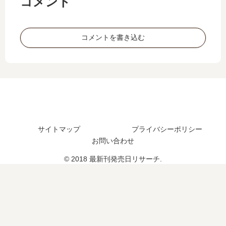
コメント
売
日､
ち
8
日
5
切
巻
は
巻
り
の
い
の
コメントを書き込む
で
発
つ
発
完
売
？
売
結
日
完
日
？
は
結
予
最
い
し
想
新
つ
た
ま
刊
？
？
と
6
完
め
巻
結
サイトマップ
プライバシーポリシー
の
し
お問い合わせ
発
た
© 2018 最新刊発売日リサーチ.
売
？
日
続
と
編
噂
の
の
予
真
定