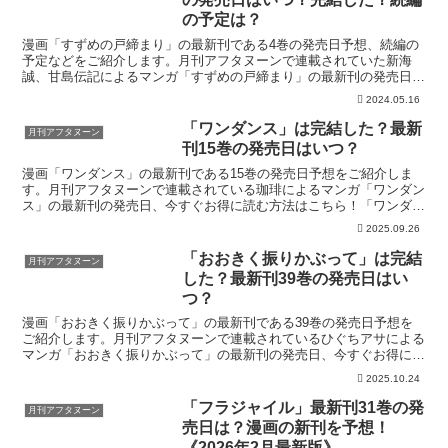
の予定は？
漫画「すずめの戸締まり」の最新刊である4巻の発売日予想、続編の
予定などをご紹介します。月刊アフタヌーンで連載されていた新海
誠、甘島伝記によるマンガ「すずめの戸締まり」の最新刊の発売日は
こちら！漫画「すずめの戸締まり」4巻の発売日はいつ？コミ...
2024.05.16
「ワンダンス」は完結した？最新
月刊アフタヌーン
刊15巻の発売日はいつ？
漫画「ワンダンス」の最新刊である15巻の発売日予想をご紹介しま
す。月刊アフタヌーンで連載されている珈琲によるマンガ「ワンダン
ス」の最新刊の発売日、今すぐお得に読む方法はこちら！「ワンダン
ス」を今すぐ読む！無料登録で70%OFFクーポンがもら...
2025.09.26
「おおきく振りかぶって」は完結
月刊アフタヌーン
した？最新刊39巻の発売日はい
つ？
漫画「おおきく振りかぶって」の最新刊である39巻の発売日予想を
ご紹介します。月刊アフタヌーンで連載されているひぐちアサによる
マンガ「おおきく振りかぶって」の最新刊の発売日、今すぐお得に読
む方法はこちら！「おお振り」を今すぐ読む！無料登録で7...
2025.10.24
「フラジャイル」最新刊31巻の発
月刊アフタヌーン
売日は？漫画の新刊を予想！
《2026年2月最新版》