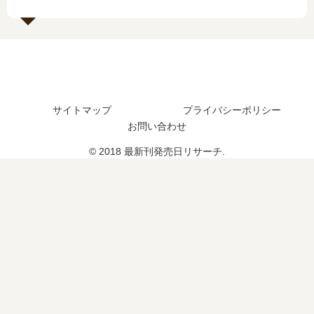
17
発
巻
？
巻
売
の
最
の
日
発
新
発
は
売
刊
売
い
日
18
日
つ
は
巻
は
？
い
の
サイトマップ
プライバシーポリシー
い
完
つ
発
つ
結
お問い合わせ
？
売
？
し
日
© 2018 最新刊発売日リサーチ.
た
は
？
い
つ
？