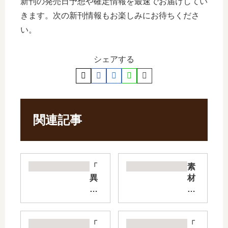
新刊の発売日予想や確定情報を最速でお届けしてい
きます。次の新刊情報もお楽しみにお待ちくださ
い。
シェアする
関連記事
「
素
異
材
世
採
界
取
で
家
カ
の
「
「