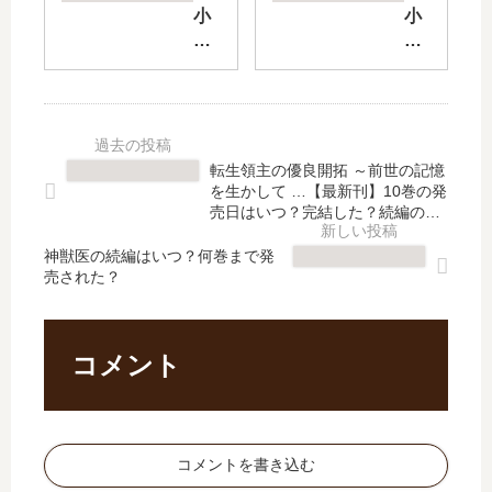
フ
異
小
小
ェ
世
説
説
を
界
ゲ
素
開
旅
ー
材
店
行
ト
採
し
記
SE
取
ま
【
AS
家
転生領主の優良開拓 ～前世の記憶
し
最
ON
の
を生かして …【最新刊】10巻の発
た
新
2
異
売日はいつ？完結した？続編の予
。
刊
」
定は？
世
」
】
神獣医の続編はいつ？何巻まで発
は
界
売された？
は
8
完
旅
完
巻
結
行
結
の
し
記
し
発
た
」
コメント
た
売
？
は
？
日､
最
完
最
9
新
結
新
巻
刊
し
コメントを書き込む
刊
の
6
た