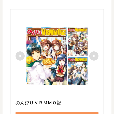
のんびりＶＲＭＭＯ記