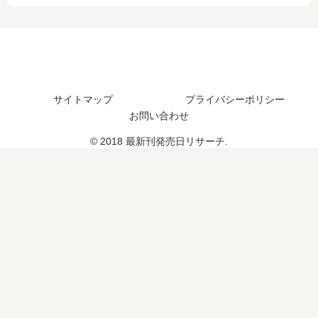
最
完
…
発
新
結
【
売
刊
し
最
日
17
た
新
は
巻
？
刊
い
の
最
】
つ
発
新
7
？
サイトマップ
プライバシーポリシー
売
刊
巻
（
お問い合わせ
日
9
の
休
© 2018 最新刊発売日リサーチ.
は
巻
発
載
い
の
売
中
つ
発
日､
）
？
売
8
連
日
巻
載
は
の
再
い
発
開
つ
売
は
？
日
？
は
い
つ