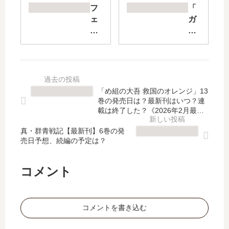
護
令
フ
「
者
嬢
ェ
ガ
に
に
ア
ラ
抱
転
リ
ス
か
生
ー
の
れ
し
テ
仮
て
た
イ
面
し
ら
ル
」
「め組の大吾 救国のオレンジ」13
ま
攻
・
は
巻の発売日は？最新刊はいつ？連
い
略
ク
完
載は終了した？《2026年2月最新
ま
対
ロ
版》
結
し
象
真・群青戦記【最新刊】6巻の発
ニ
し
売日予想、続編の予定は？
た
外
ク
た
」
の
ル
？
は
最
～
最
コメント
完
強
空
新
結
王
気
刊
し
…
読
50
コメントを書き込む
た
」
ま
巻
？
は
な
の