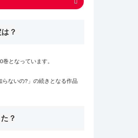
定は？
0巻となっています。
知らないの?」の続きとなる作品
した？