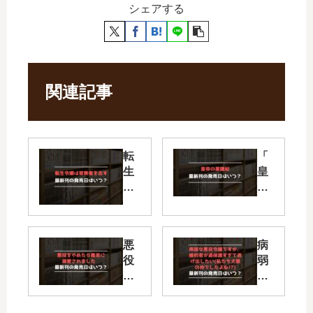
シェアする
関連記事
転
「
生
皇
令
帝
嬢
の
は
薬
冒
膳
悪
病
険
妃
役
弱
者
」
を
な
を
は
や
悪
志
完
め
役
す
結