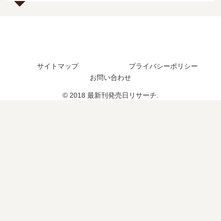
発
刊
？
売
】
完
日､
3
結
3
巻
し
巻
の
た
の
発
？
サイトマップ
プライバシーポリシー
発
売
お問い合わせ
売
日､
日
4
© 2018 最新刊発売日リサーチ.
は
巻
い
の
つ
発
？
売
完
日
結
は
し
い
た
つ
？
？
完
結
し