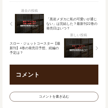
た
令
【
し
ら
嬢
最
た
義
で
新
？
弟
す
「黒岩メダカに私の可愛いが通じ
刊
最
ない」は完結した？最新刊22巻の
に
が
】
新
発売日はいつ？
溺
、
5
刊
愛
婚
巻
7
さ
約
の
巻
スロー・ジェットコースター【最
れ
者
発
の
新刊】4巻の発売日予想、続編の
ま
が
売
発
予定は？
し
過
日､
売
た
保
6
日
【
護
巻
は
最
す
の
い
コメント
新
ぎ
発
つ
刊
て
売
？
】
…
日
2
【
は
コメントを書き込む
巻
最
い
の
新
つ