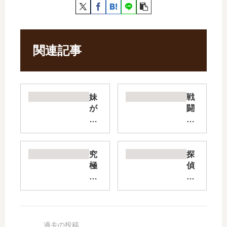
関連記事
妹
戦
が
闘
女
員
騎
、
士
派
学
遣
究
探
園
し
極
偵
に
ま
進
は
入
す!
化
も
学
【
し
う
し
最
た
、
た
新
フ
死