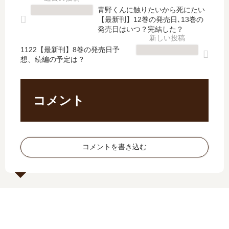
ら
刊
ル
ん
青野くんに触りたいから死にたい
な
】
ダ
で
【最新刊】12巻の発売日､13巻の
ぜ
12
イ
い
発売日はいつ？完結した？
か
巻
ブ
る
救
の
1122【最新刊】8巻の発売日予
RP
。
想、続編の予定は？
国
発
G
【
の
売
が
最
英
日､
現
新
雄
13
実
刊
コメント
…
巻
よ
】
【
の
り
7
最
発
も
巻
新
売
ク
の
コメントを書き込む
刊
日
ソ
発
】
は
…
売
3
い
の
日
巻
つ
続
は
の
？
編
い
発
完
は
つ
売
結
い
？
日､
し