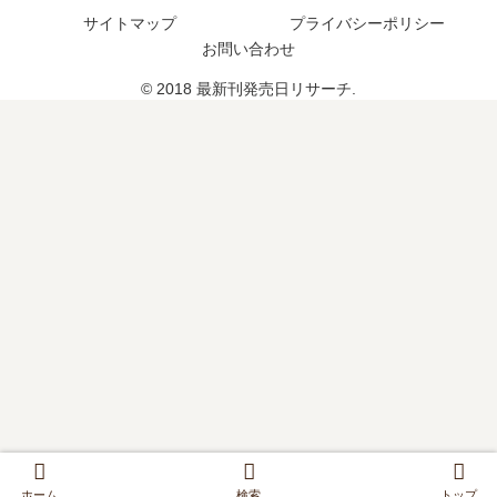
つ
完
サイトマップ
プライバシーポリシー
4
た
？
結
巻
？
お問い合わせ
何
し
の
続
巻
た
© 2018 最新刊発売日リサーチ.
発
編
ま
？
売
の
で
日
予
発
は
定
売
い
は
さ
つ
？
れ
？
た
完
？
結
し
た
？
ホーム
検索
トップ