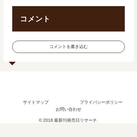
刊
巻
天
【
21
の
使
最
巻
発
つ
新
コメント
の
売
き
刊
発
日
。
】
売
は
【
12
日
い
最
巻
コメントを書き込む
は
つ
新
の
い
？
刊
発
つ
17
】
売
？
巻
8
日
22
の
巻
は
巻
予
の
い
の
定
発
つ
予
は
売
？
サイトマップ
プライバシーポリシー
定
？
日､
完
は
お問い合わせ
9
結
？
巻
し
© 2018 最新刊発売日リサーチ.
続
の
た
編
発
？
の
売