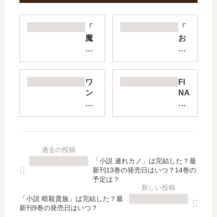
「
「
魔
お
法
じ
陣
さ
グ
ま
ル
と
ワ
FI
グ
猫
ン
NA
ル
」
ル
L
2
は
ー
FA
」
完
ム
NT
は
結
、
AS
完
し
日
Y
結
た
当
LO
「小説 連れカノ」は完結した？最
し
？
た
ST
新刊13巻の発売日はいつ？14巻の
た
最
り
ST
予定は？
？
新
普
RA
最
刊
「小説 暗殺貴族」は完結した？最
通
NG
新刊9巻の発売日はいつ？
新
16
、
ER