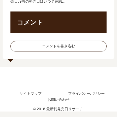
売日､9巻の発売日はいつ？完結し
の
売
新
】
た？
発
日､
刊
6
売
15
】
巻
日
巻
9
の
コメント
は
の
巻
発
い
発
の
売
つ
売
発
日
？
日
売
予
コメントを書き込む
完
は
日
想
結
い
は
、
し
つ
い
続
た
？
つ
編
？
完
？
の
続
結
完
予
編
し
結
定
の
た
し
は
サイトマップ
プライバシーポリシー
予
？
た
？
お問い合わせ
定
？
は
続
© 2018 最新刊発売日リサーチ.
？
編