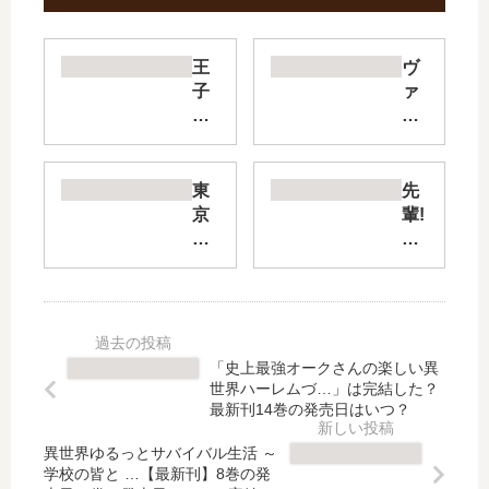
王
ヴ
子
ァ
が
ン
私
パ
を
イ
あ
ア
東
先
き
男
京
輩!
ら
子
ミ
今
め
寮
ュ
か
な
【
ウ
ら
い!
最
ミ
告
【
新
ュ
り
最
刊
ウ
ま
「史上最強オークさんの楽しい異
新
】
オ
す!
世界ハーレムづ…」は完結した？
刊
14
ー
【
最新刊14巻の発売日はいつ？
】
巻
レ!
最
13
の
異世界ゆるっとサバイバル生活 ～
【
新
学校の皆と …【最新刊】8巻の発
巻
発
最
刊