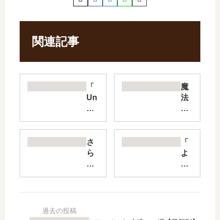
関連記事
「
魔
Un
法
na
科
me
高
d
校
Me
の
さ
「
mo
劣
ら
よ
ry
等
ば
つ
」
生
、
ば
は
古
佳
と!
完
都
き
」
結
内
日
17
し
乱
【
巻