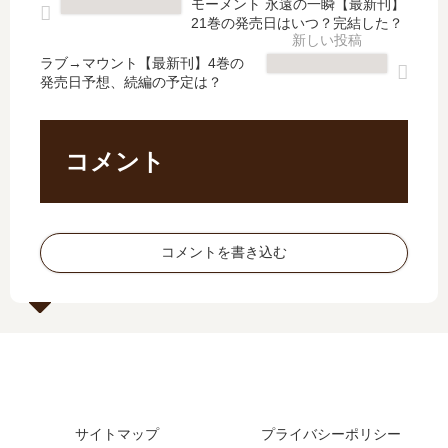
モーメント 永遠の一瞬【最新刊】
た
編
最
は
21巻の発売日はいつ？完結した？
？
【
新
い
最
最
刊
つ
ラブ→マウント【最新刊】4巻の
新
新
発売日予想、続編の予定は？
】
？
刊
刊
8
発
9
】
巻
売
巻
6
の
日
コメント
の
巻
発
の
発
の
売
予
売
発
日､
想
日
売
9
は
コメントを書き込む
は
日
巻
？
い
予
の
《
つ
想
発
20
？
、
売
26
10
続
日
年
巻
編
予
1
の
の
想
月
予
予
ま
最
定
定
サイトマップ
プライバシーポリシー
と
新