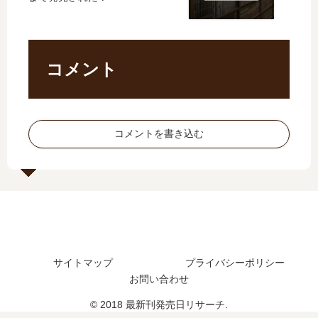
巻
日
最
日
の
は
新
予
発
い
刊
想
売
つ
】
ま
コメント
日､
？
6
と
12
完
巻
め
巻
結
の
の
し
発
コメントを書き込む
発
た
売
売
？
日､
日
続
7
は
編
巻
い
の
の
つ
予
発
？
定
売
完
は
日
結
？
は
サイトマップ
プライバシーポリシー
し
い
お問い合わせ
た
つ
© 2018 最新刊発売日リサーチ.
？
？