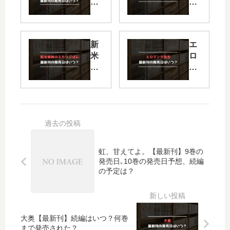
ド
ば
の
、
受
佳
付
き
新
エ
嬢
日
米
ロ
で
【
姉
マ
す
最
妹
ン
が
新
の
ガ
、
刊
ふ
先
残
】
た
生
業
8
り
【
は
巻
ご
最
嫌
の
は
新
な
発
虹、甘えてよ。【最新刊】9巻の
ん
刊
の
売
発売日､10巻の発売日予想、続編
【
】
の予定は？
で
日､
最
13
ボ
9
新
巻
ス
巻
刊
の
を
の
】
発
…
発
大奥【最新刊】続編はいつ？何巻
11
売
【
売
まで発売された？