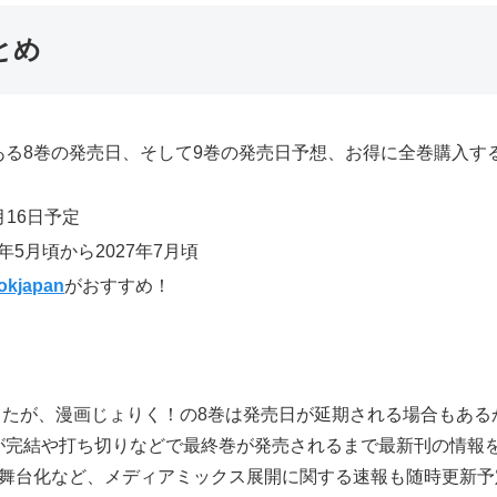
とめ
ある8巻の発売日、そして9巻の発売日予想、お得に全巻購入す
月16日予定
年5月頃から2027年7月頃
okjapan
がおすすめ！
ましたが、漫画じょりく！の8巻は発売日が延期される場合もあ
が完結や打ち切りなどで最終巻が発売されるまで最新刊の情報
、舞台化など、メディアミックス展開に関する速報も随時更新