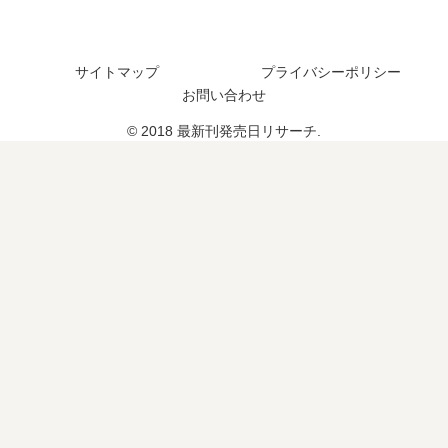
？
？
は
の
完
い
発
結
つ
売
し
？
日
サイトマップ
プライバシーポリシー
た
完
は
お問い合わせ
？
結
い
© 2018 最新刊発売日リサーチ.
し
つ
た
？
？