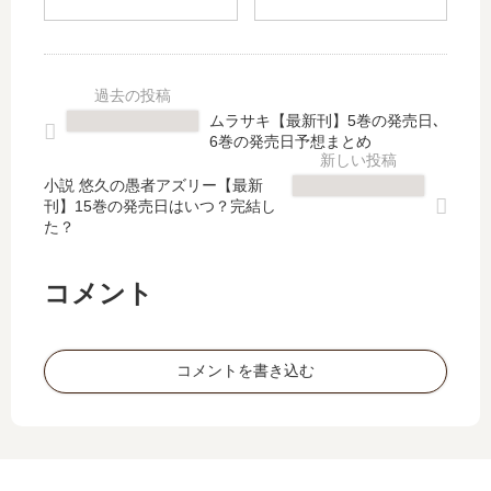
【
【
級
ー
最
最
転
レ
新
新
生
モ
刊
刊
【
ン
】
】
最
ソ
ムラサキ【最新刊】5巻の発売日､
4
8
新
ー
6巻の発売日予想まとめ
巻
巻
刊
ダ
の
の
】
」
小説 悠久の愚者アズリー【最新
発
発
刊】15巻の発売日はいつ？完結し
24
は
た？
売
売
巻
完
日
日､
の
結
予
9
発
し
コメント
想
巻
売
た
、
の
日､
？
続
発
25
ハ
コメントを書き込む
編
売
巻
ニ
の
日
の
レ
予
は
発
モ
定
い
売
31
は
つ
日
巻