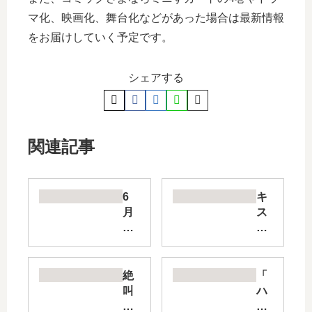
マ化、映画化、舞台化などがあった場合は最新情報
をお届けしていく予定です。
シェアする
関連記事
6
キ
月
ス
の
で
ラ
起
ブ
こ
レ
し
絶
「
タ
て
叫
ハ
ー
。
学
ニ