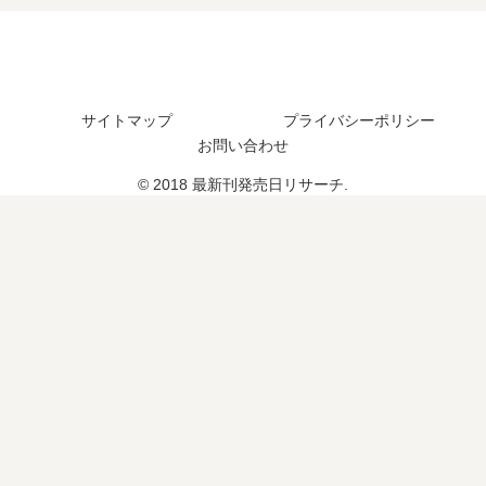
た
つ
日
？
？
？
は
9
い
巻
つ
の
？
サイトマップ
プライバシーポリシー
予
完
定
お問い合わせ
結
は
し
© 2018 最新刊発売日リサーチ.
？
た
？