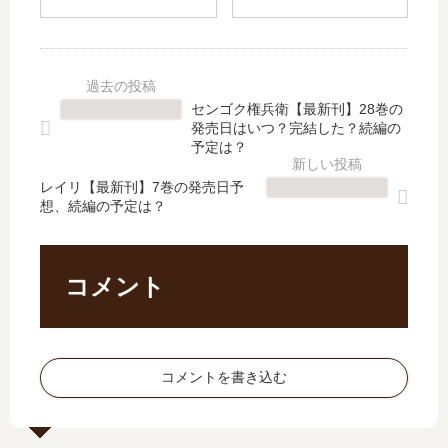
】
っ
な
ろ
5
く!
ど
モ
巻
」
な
ザ
の
は
ど
イ
発
完
【
ク
センゴク権兵衛【最新刊】28巻の
売
結
最
の
発売日はいつ？完結した？続編の
日､
し
新
ド
予定は？
6
た
刊
ラ
巻
？
レイリ【最新刊】7巻の発売日予
】
マ
想、続編の予定は？
の
最
4
化･
発
新
巻
映
売
刊
の
画
日
8
発
化･
コメント
は
巻
売
舞
い
の
日､
台
つ
発
5
化
？
売
巻
の
コメントを書き込む
完
日
の
予
結
は
発
定
し
い
売
は