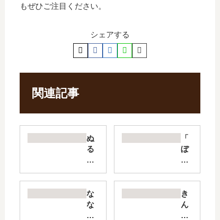
もぜひご注目ください。
シェアする
関連記事
ぬ
「
る
ぼ
め
っ
た
ち
【
・
最
ざ
な
き
新
・
な
ん
刊
ろ
ど
い