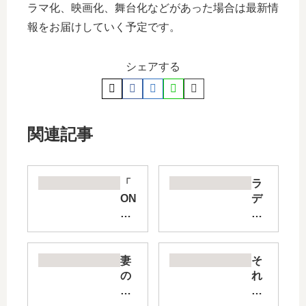
ラマ化、映画化、舞台化などがあった場合は最新情
報をお届けしていく予定です。
シェアする
関連記事
「
ラ
ON
デ
E
ィ
PI
ア
EC
ン
E
【
妻
そ
総
最
の
れ
集
新
姉
で
編
刊
～
も