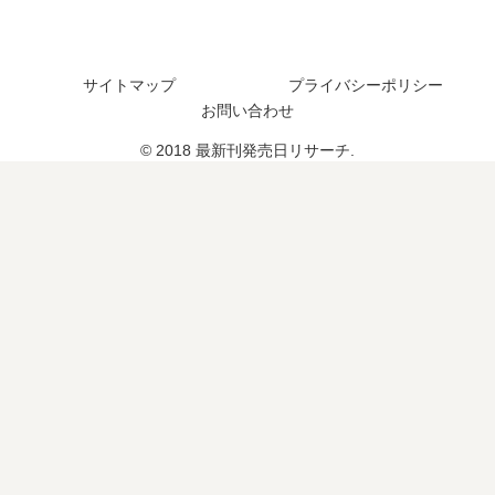
た
つ
ま
？
？
と
完
め
サイトマップ
プライバシーポリシー
結
お問い合わせ
し
た
© 2018 最新刊発売日リサーチ.
？
続
編
の
予
定
は
？