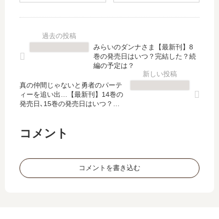
」
】
み
俺
は
19
え
の
完
巻
な
も
結
の
い
の
みらいのダンナさま【最新刊】8
し
発
関
に
巻の発売日はいつ？完結した？続
た
売
係
な
編の予定は？
？
日､
～
る
最
20
真の仲間じゃないと勇者のパーテ
【
【
ィーを追い出…【最新刊】14巻の
新
巻
最
最
発売日､15巻の発売日はいつ？完
刊
の
新
新
結した？
29
発
刊
刊
巻
売
】
】
コメント
の
日
15
4
発
は
巻
巻
売
い
の
の
コメントを書き込む
日
つ
発
発
は
？
売
売
い
完
日
日
つ
結
は
予
？
し
い
想