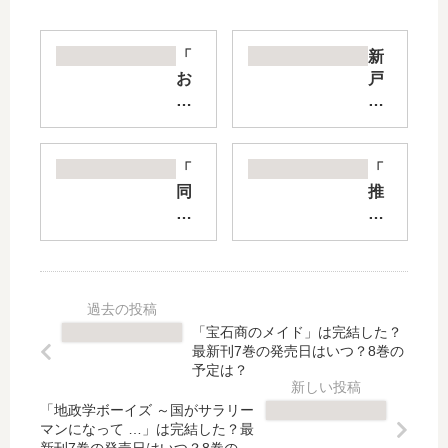
「
新
お
戸
じ
ち
さ
ゃ
ん
ん
は
と
「
「
カ
お
同
推
ワ
兄
居
し
イ
ち
人
が
イ
ゃ
は
我
も
ん
ひ
が
の
【
ざ
家
が
最
、
に
「宝石商のメイド」は完結した？
お
新
時
や
最新刊7巻の発売日はいつ？8巻の
好
刊
々
っ
予定は？
き
】
、
て
。
11
「地政学ボーイズ ～国がサラリー
頭
き
マンになって …」は完結した？最
」
巻
の
た!
新刊7巻の発売日はいつ？8巻の予