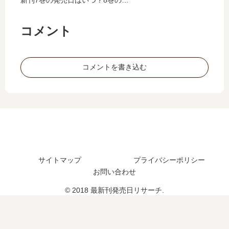
は
の
う
」
定は？
完
発
え
は
結
売
。
完
コメント
し
日
」
結
た
予
は
し
？
想
完
た
コメントを書き込む
最
、
結
？
新
続
し
最
刊
編
た
新
12
の
？
刊
巻
予
最
12
の
定
新
巻
発
は
刊
の
売
？
12
発
日
サイトマップ
プライバシーポリシー
巻
売
は
お問い合わせ
の
日
い
発
は
© 2018 最新刊発売日リサーチ.
つ
売
い
？
日
つ
は
？
い
13