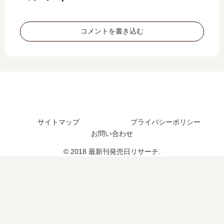
47
【
い
…
巻
最
つ
【
の
新
？
最
コメントを書き込む
発
刊
完
新
売
】
結
刊
日
7
し
】
は
巻
た
24
い
の
？
巻
つ
発
の
？
売
発
日､
売
8
サイトマップ
プライバシーポリシー
日､
巻
お問い合わせ
25
の
巻
© 2018 最新刊発売日リサーチ.
発
の
売
発
日
売
は
日
い
予
つ
想
？
ま