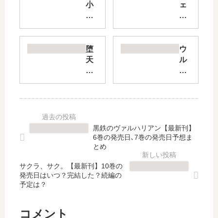
小
ェ
さ
ア
な
リ
恋
ー
の
テ
堕
ウ
も
イ
天
ル
の
ル
作
様
が
・
戦
の
た
ク
【
召
り
ロ
最
使
」
ニ
新
い
は
ク
刊
～
黒鉄のヴァルハリアン【最新刊】
完
ル
】
異
6巻の発売日､7巻の発売日予想ま
結
～
7
国
とめ
し
空
巻
に
た
気
サクラ、サク。【最新刊】10巻の
の
て
発売日はいつ？完結した？続編の
？
読
発
、
予定は？
最
ま
売
1
新
な
日
億
刊
…
は
で
コメント