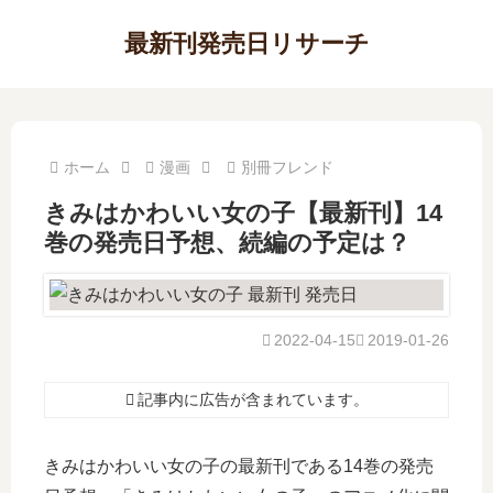
最新刊発売日リサーチ
ホーム
漫画
別冊フレンド
きみはかわいい女の子【最新刊】14
巻の発売日予想、続編の予定は？
2022-04-15
2019-01-26
記事内に広告が含まれています。
きみはかわいい女の子の最新刊である14巻の発売