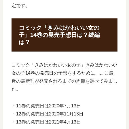
定です。
コミック「きみはかわいい女の
子」14巻の発売予想日は？続編
は？
コミック「きみはかわいい女の子」きみはかわいい
女の子14巻の発売日の予想をするために、ここ最
近の最新刊が発売されるまでの周期を調べてみまし
た。
・11巻の発売日は2020年7月13日
・12巻の発売日は2020年11月13日
・13巻の発売日は2021年4月13日