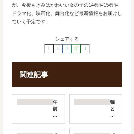
が、今後もきみはかわいい女の子の14巻や15巻や
ドラマ化、映画化、舞台化など最新情報をお届けし
ていく予定です。
シェアする
関連記事
午
猫
前
と
0
キ
時
ス
、
の