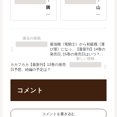
キ
続
「
「
ス
編
隣
山
し
は
の
口
に
い
ス
く
来
つ
テ
ん
て
？
ラ
は
よ
何
」
ワ
【
巻
は
ル
最強職《竜騎士》から初級職《運
最
ま
完
く
び屋》になっ…【最新刊】14巻の
新
で
結
な
発売日､15巻の発売日はいつ？完
刊
発
し
結した？
い
】
売
カカフカカ【最新刊】13巻の発売
た
」
日予想、続編の予定は？
13
さ
？
は
巻
れ
最
完
の
た
新
結
発
？
刊
し
コメント
売
10
た
日
巻
？
予
の
最
想
発
新
コメントを書き込む
、
売
刊