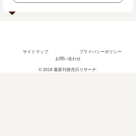
続
日
13
編
は
巻
の
い
の
予
つ
発
定
？
売
は
《
日
？
20
は
サイトマップ
プライバシーポリシー
26
い
お問い合わせ
年
つ
1
？
© 2018 最新刊発売日リサーチ.
月
最
新
版
》