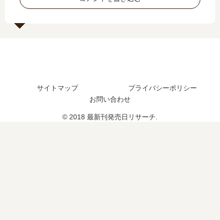
は
し
続
想
？
た
編
、
？
の
続
予
編
定
の
は
予
？
定
は
サイトマップ
プライバシーポリシー
？
お問い合わせ
© 2018 最新刊発売日リサーチ.