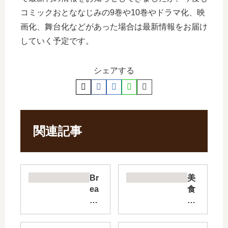
コミックおとななじみの9巻や10巻やドラマ化、映
画化、舞台化などがあった場合は最新情報をお届け
していく予定です。
シェアする
関連記事
Br
美
ea
食
d
探
&
偵
Bu
明