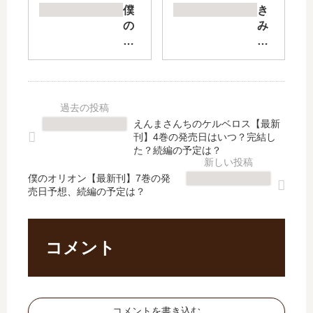
tte
智
僕
き
r【
五
の
み
最
郎
オ
の
新
【
リ
す
刊
最
オ
き
】
新
ン
な
11
刊
【
ひ
巻
】
最
と
えんまさんちのケルベロス【最新
の
11
新
【
刊】4巻の発売日はいつ？完結し
発
巻
刊
最
た？続編の予定は？
売
の
】
新
日
発
僕のオリオン【最新刊】7巻の発
7
刊
売日予想、続編の予定は？
予
売
巻
】
想
日
の
5
、
は
発
巻
続
い
売
の
コメント
編
つ
日
発
の
？
予
売
予
完
想
日
定
結
、
予
コメントを書き込む