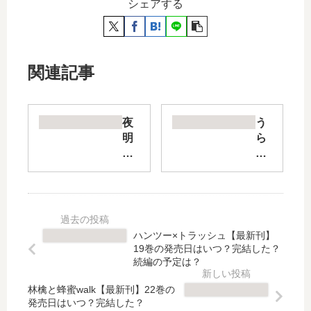
シェアする
関連記事
夜
う
明
ら
け
め
の
し
図
や
書
外
館
伝
【
か
ハンツー×トラッシュ【最新刊】
最
ご
19巻の発売日はいつ？完結した？
新
め
続編の予定は？
刊
大
林檎と蜂蜜walk【最新刊】22巻の
】
正
発売日はいつ？完結した？
8
妖