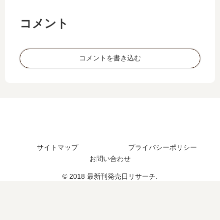
巻
怪
の
綺
コメント
発
譚
売
【
日
最
コメントを書き込む
予
新
想
刊
、
】
続
8
編
巻
の
の
予
発
定
売
は
日
サイトマップ
プライバシーポリシー
？
予
お問い合わせ
想
© 2018 最新刊発売日リサーチ.
、
続
編
の