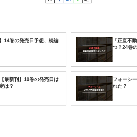
】14巻の発売日予想、続編
「正直不動
つ？24巻
RER【最新刊】10巻の発売日は
フォーシー
定は？
れた？