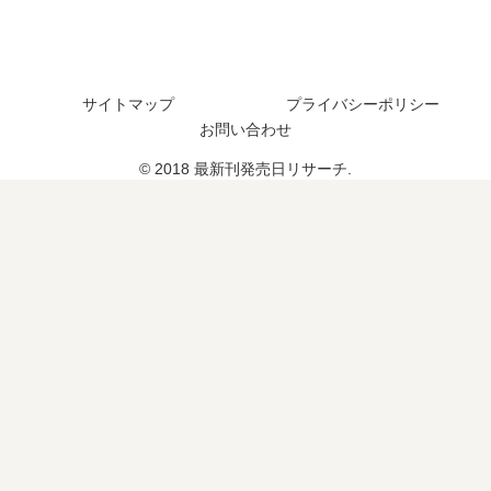
発
巻
刊
売
の
】
日
発
7
は
売
巻
サイトマップ
プライバシーポリシー
い
日
の
つ
は
お問い合わせ
発
？
い
売
© 2018 最新刊発売日リサーチ.
13
つ
日､
巻
？
8
の
完
巻
予
結
の
定
し
発
は
た
売
？
？
日
は
い
つ
？
完
結