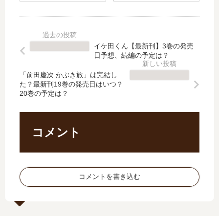
ャ
の
」
ル
ル
お
は
キ
は
子
完
ュ
い
さ
結
ー
イケ田くん【最新刊】3巻の発売
な
ま
し
レ
日予想、続編の予定は？
い!
診
た
奇
?
療
？
譚
「前田慶次 かぶき旅」は完結し
」
録
た？最新刊19巻の発売日はいつ？
最
ジ
20巻の予定は？
は
【
新
ャ
完
最
刊
ッ
結
新
22
ク
し
刊
巻
・
コメント
た
】
の
ザ
？
3
発
・
最
巻
売
リ
新
の
日
ッ
コメントを書き込む
刊
発
は
…
12
売
い
【
巻
日､
つ
最
の
4
？
新