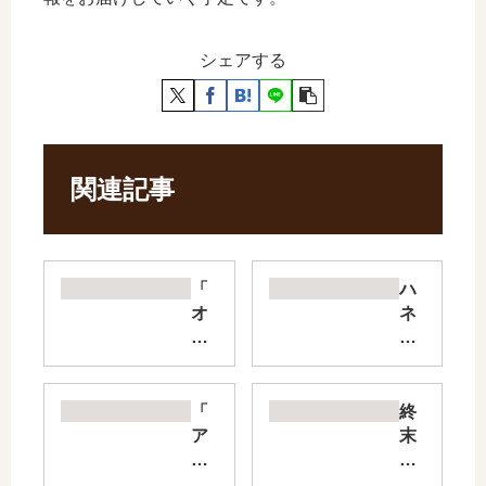
シェアする
関連記事
「
ハ
オ
ネ
タ
チ
ク
ン
に
と
優
ブ
「
終
し
ッ
ア
末
い
キ
ル
の
ギ
ー
テ
ワ