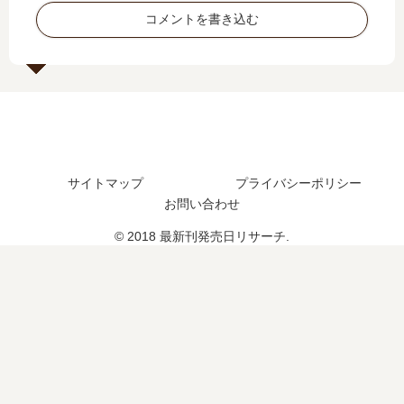
日
つ
9
？
コメントを書き込む
は
？
巻
完
い
完
の
結
つ
結
発
し
？
し
売
た
た
日
？
？
は
（
い
休
つ
載
サイトマップ
プライバシーポリシー
？
中
お問い合わせ
10
）
巻
連
© 2018 最新刊発売日リサーチ.
の
載
予
再
定
開
は
は
？
？