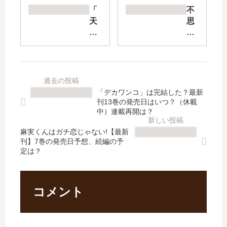
ン
り
「
不
ゴ
【
天
思
ー
最
地
議
ル
新
創
な
ド
刊
造
少
」
】
デ
年
は
3
ザ
【
完
巻
イ
最
「デカワンコ」は完結した？最新
結
の
ン
新
刊13巻の発売日はいつ？（休載
し
発
部
刊
中）連載再開は？
た
売
」
】
？
日､
麻実くんはガチ恋じゃない!【最新
は
10
刊】7巻の発売日予想、続編の予
最
4
完
巻
定は？
新
巻
結
の
刊
の
し
発
10
発
た
売
巻
売
？
日
コメント
の
日
最
は
発
は
新
い
売
い
刊
つ