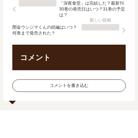
昭
り
「深夜食堂」は完結した？最新刊
4
カ
和
散
30巻の発売日はいつ？31巻の予定
巻
―
異
れ
は？
の
」
聞
【
発
は
闇金ウシジマくんの続編はいつ？
灼
最
何巻まで発売された？
売
完
熱
新
日
結
の
刊
は
し
時
】
い
た
代
7
コメント
つ
？
【
巻
？
最
最
の
完
新
新
発
結
刊
刊
売
コメントを書き込む
し
12
】
日､
た
巻
11
8
？
の
巻
巻
発
の
の
売
発
発
日
売
売
は
日
日
い
予
は