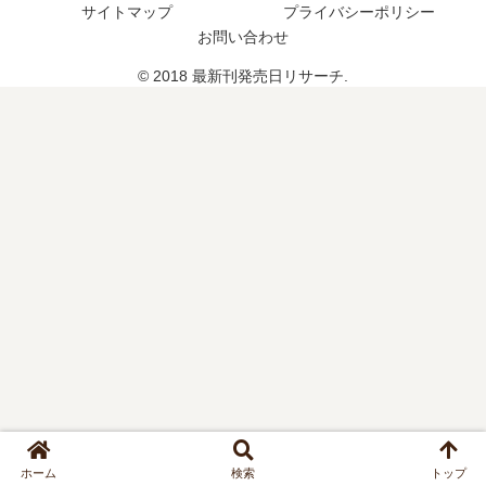
サイトマップ
プライバシーポリシー
つ
想
い
？
お問い合わせ
、
つ
続
続
？
© 2018 最新刊発売日リサーチ.
編
編
完
の
の
結
予
予
し
定
定
た
は
は
？
？
？
ホーム
検索
トップ