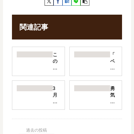
関連記事
こ
「
の
ペ
愛
リ
は
リ
、
ュ
異
ー
3
勇
端
―
月
気
。
楽
の
あ
【
園
ラ
る
最
の
イ
も
新
ゲ
オ
の
刊
ル
ン
よ
】
ニ