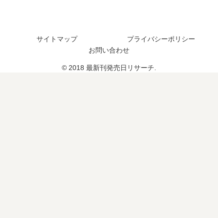
編
売
の
日
予
は
サイトマップ
プライバシーポリシー
定
い
お問い合わせ
は
つ
？
？
© 2018 最新刊発売日リサーチ.
6
巻
の
予
定
は
？