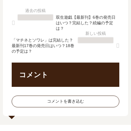
し
【
ク
完
た
最
リ
結
？
新
メ
し
双生遊戯【最新刊】6巻の発売日
最
刊
ン
た
はいつ？完結した？続編の予定
新
】
バ
？
は？
刊
10
ー
最
4
巻
「マチネとソワレ」は完結した？
ズ
新
最新刊17巻の発売日はいつ？18巻
巻
の
」
刊
の予定は？
の
発
は
25
発
売
完
巻
売
日
結
の
日
は
し
発
コメント
は
い
た
売
い
つ
？
日
つ
？
最
は
？
完
新
い
コメントを書き込む
結
刊
つ
し
5
？
た
巻
？
の
続
発