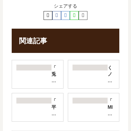
シェアする
関連記事
「
く
兎
ノ
と
一
鷹
ツ
の
バ
巣
キ
「
「
」
の
平
MI
は
胸
成
X
完
の
ヲ
」
結
内
タ
は