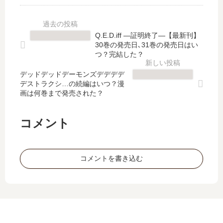
ン
」
は
Q.E.D.iff ―証明終了―【最新刊】
完
30巻の発売日､31巻の発売日はい
結
つ？完結した？
し
デッドデッドデーモンズデデデデ
た
デストラクシ…の続編はいつ？漫
？
画は何巻まで発売された？
最
新
刊
コメント
91
巻
の
コメントを書き込む
発
売
日
は
い
つ