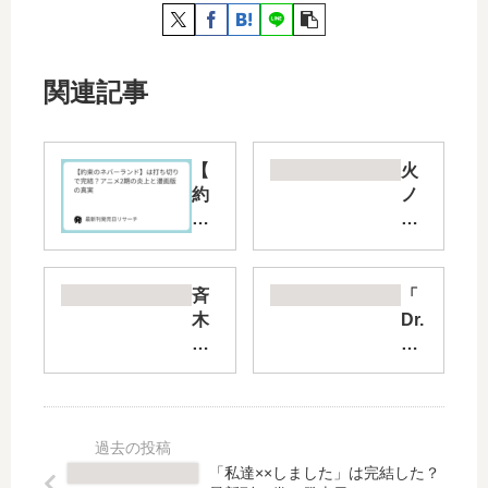
関連記事
【
火
約
ノ
束
丸
の
相
ネ
撲
バ
【
斉
「
ー
最
木
Dr.
ラ
新
楠
ST
ン
刊
雄
ON
ド
】
の
E
】
続
Ψ
」
は
編
難
は
打
は
の
完
「私達××しました」は完結した？
ち
い
続
結