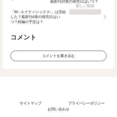
最新刊10巻の発売日はいつ？
切
つ
編
し
り
？
は
た
「86 -エイティシックス-」は完結
で
何
した？最新刊4巻の発売日はい
い
？
完
巻
つ？続編の予定は？
つ
最
結
ま
？
新
？
で
漫
刊
コメント
ア
発
画
28
ニ
売
は
巻
メ
さ
何
の
コメントを書き込む
2
れ
巻
発
期
た
ま
売
の
？
で
日
炎
発
は
上
売
い
と
さ
つ
漫
れ
？
画
た
続
版
？
編
サイトマップ
プライバシーポリシー
の
の
お問い合わせ
真
予