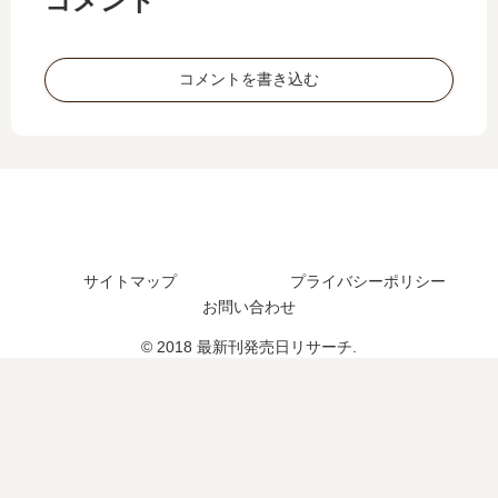
コメント
日
売
刊
の
は
日
4
発
い
は
巻
売
コメントを書き込む
つ
い
の
日､
？
つ
発
15
10
？
売
巻
巻
続
日
の
の
編
は
発
予
の
い
売
定
予
つ
日
は
定
？
予
？
は
想
サイトマップ
プライバシーポリシー
？
ま
お問い合わせ
と
© 2018 最新刊発売日リサーチ.
め