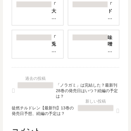
「
「
大
ド
ダ
ロ
ー
ヘ
ク
ド
」
ロ
「
味
は
」
兎
噌
完
は
と
汁
結
完
鷹
で
し
結
の
カ
た
し
巣
ン
？
た
」
パ
最
？
は
イ!
「ノラガミ」は完結した？最新刊
新
最
完
【
28巻の発売日はいつ？続編の予定
刊
新
結
最
は？
9
刊
し
新
巻
24
徒然チルドレン【最新刊】13巻の
た
刊
発売日予想、続編の予定は？
の
巻
？
】
発
の
最
14
売
発
新
巻