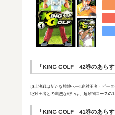
「KING GOLF」42巻のあら
頂上決戦は新たな境地へ―!!絶対王者・ピー
絶対王者との熾烈な戦いは、超難関コースの1
「KING GOLF」41巻のあら