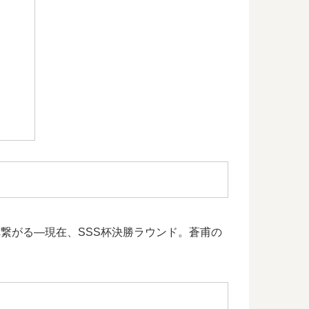
へ繋がる―現在、SSS杯決勝ラウンド。蒼甫の