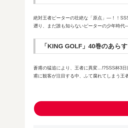
絶対王者ピーターの壮絶な「原点」―！！SS
遡り、まだ誰も知らないピーターの少年時代
「KING GOLF」40巻のあら
蒼甫の猛追により、王者に異変…!?SSS杯
甫に観客が注目する中、ふて腐れてしまう王