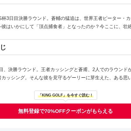
S杯3日目決勝ラウンド。蒼輔の猛追は、世界王者ピーター・
―彼はいかにして「頂点捕食者」となったのか？今ここに、壮
すじ
3日目、決勝ラウンド。王者カッシングと蒼甫、2人でのラウン
者カッシング。そんな彼を見守るゲーリーに芽生えた、ある思い
「KING GOLF」を今すぐ読む！
無料登録で70%OFFクーポンがもらえる