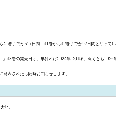
から41巻までが517日間、41巻から42巻までが92日間となって
LF」43巻の発売日は、早ければ2024年12月頃、遅くとも20
正式に発表されたら随時お知らせします。
の大地