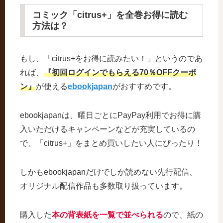
コミック「citrus+」を全巻お得に読む
方法は？
もし、「citrus+をお得に読みたい！」というのであ
れば、
『初回ログインでもらえる70％OFFクーポ
ン』
が使える
ebookjapan
がおすすめです。
ebookjapanは、曜日ごとにPayPay利用でお得に購
入いただけるキャンペーンなどが充実しているの
で、「citrus+」をまとめ買いしたい人にぴったり！
しかもebookjapanだけでしか読めない先行配信、
オリジナル配信作品も多数取り扱っています。
購入した
本の背表紙を一覧で並べられる
ので、紙の