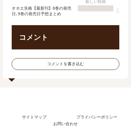
た
結
最
ら
？
し
新
え
オネエ失格【最新刊】8巻の発売
最
た
日､9巻の発売日予想まとめ
刊
な
新
？
】
い
刊
最
7
の
5
新
巻
続
コメント
巻
刊
の
編
の
16
発
は
発
巻
売
い
売
の
日
つ
コメントを書き込む
日
発
は
？
は
売
い
何
い
日
つ
巻
つ
は
？
ま
？
い
完
で
続
つ
結
発
編
？
し
売
の
17
た
さ
予
巻
サイトマップ
プライバシーポリシー
？
れ
定
の
た
お問い合わせ
は
予
？