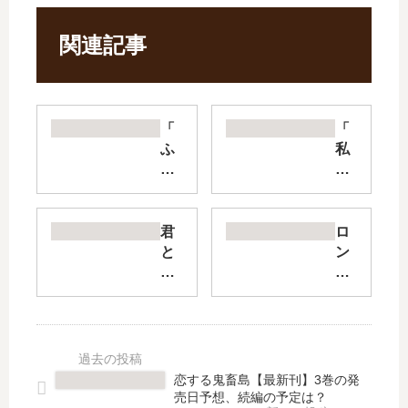
関連記事
「
「
ふ
私
た
に
り
天
エ
使
ス
が
君
ロ
ケ
舞
と
ン
ー
い
綴
リ
プ
降
る
ー
」
り
う
ガ
は
た!
た
ー
完
」
か
ル
結
は
た
に
恋する鬼畜島【最新刊】3巻の発
し
完
【
逆
売日予想、続編の予定は？