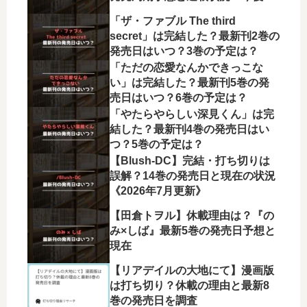
展開を徹底解説
「ザ・ファブル The third
secret」は完結した？最新刊2巻の
発売日はいつ？3巻の予定は？
「ただの恋愛なんかできっこな
い」は完結した？最新刊5巻の発
売日はいつ？6巻の予定は？
「やたらやらしい深見くん」は完
結した？最新刊4巻の発売日はい
つ？5巻の予定は？
【Blush-DC】完結・打ち切りは
誤解？14巻の発売日と現在の状況
《2026年7月更新》
【田倉トヲル】休載理由は？『の
み×しば』最新5巻の発売日予想と
現在
【リアデイルの大地にて】漫画版
は打ち切り？休載の理由と最新8
巻の発売日を調査