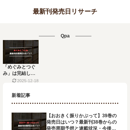
最新刊発売日リサーチ
Qpa
「めぐみとつぐ
み」は完結し
た？最新刊8巻の
2025-12-18
発売日はいつ？
新着記事
【おおきく振りかぶって】39巻の
発売日はいつ？最新刊38巻からの
発売周期予想と連載状況・今後の