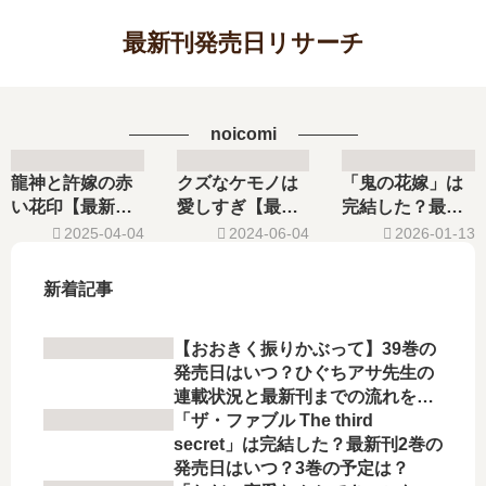
最新刊発売日リサーチ
noicomi
龍神と許嫁の赤
クズなケモノは
「鬼の花嫁」は
い花印【最新
愛しすぎ【最新
完結した？最新
刊】3巻の発売
刊】7巻の発売日
刊9巻の発売日は
2025-04-04
2024-06-04
2026-01-13
日､4巻の発売日
はいつ？完結し
いつ？《2026年
はいつ？完結し
た？
1月最新版》
新着記事
た？
【おおきく振りかぶって】39巻の
発売日はいつ？ひぐちアサ先生の
連載状況と最新刊までの流れを徹
底解説
「ザ・ファブル The third
secret」は完結した？最新刊2巻の
発売日はいつ？3巻の予定は？