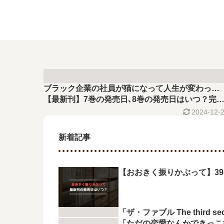
ブラック企業の社員が猫になって人生が変わっ…
【最新刊】7巻の発売日､8巻の発売日はいつ？完
した？
2024-12-
新着記事
【おおきく振りかぶって】3
「ザ・ファブル The thir
「ただの恋愛なんかできっこ