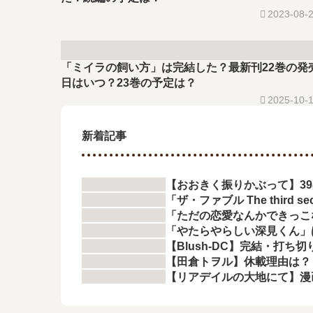
2023-08-
「ミイラの飼い方」は完結した？最新刊22巻の発
日はいつ？23巻の予定は？
2025-10-
新着記事
【おおきく振りかぶって】3
「ザ・ファブル The thir
「ただの恋愛なんかできっこ
「やたらやらしい深見くん」
【Blush-DC】完結・打ち
【田倉トヲル】休載理由は？
【リアデイルの大地にて】漫