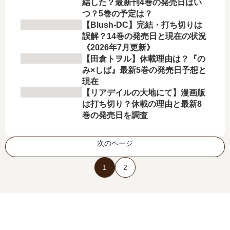
結した？最新刊4巻の発売日はい
つ？5巻の予定は？
【Blush-DC】完結・打ち切りは
誤解？14巻の発売日と現在の状況
《2026年7月更新》
【田倉トヲル】休載理由は？『の
み×しば』最新5巻の発売日予想と
現在
【リアデイルの大地にて】漫画版
は打ち切り？休載の理由と最新8
巻の発売日を調査
次のページ
1
2