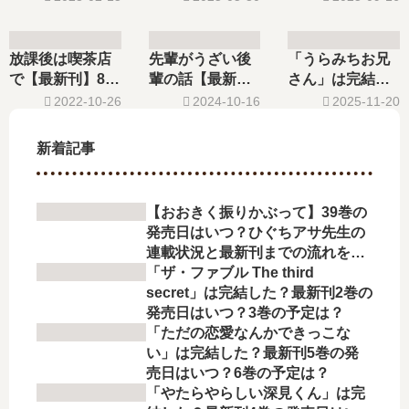
予想、続編の予
新刊8巻の発売日
11巻の発売日は
定は？
はいつ？9巻の予
いつ？12巻の予
定は？
定は？
放課後は喫茶店
先輩がうざい後
「うらみちお兄
で【最新刊】8巻
輩の話【最新
さん」は完結し
の発売日予想、
刊】13巻の発売
た？最新刊12巻
2022-10-26
2024-10-16
2025-11-20
続編の予定は？
日､14巻の発売日
の発売日はい
はいつ？完結し
つ？
新着記事
た？
【おおきく振りかぶって】39巻の
発売日はいつ？ひぐちアサ先生の
連載状況と最新刊までの流れを徹
底解説
「ザ・ファブル The third
secret」は完結した？最新刊2巻の
発売日はいつ？3巻の予定は？
「ただの恋愛なんかできっこな
い」は完結した？最新刊5巻の発
売日はいつ？6巻の予定は？
「やたらやらしい深見くん」は完