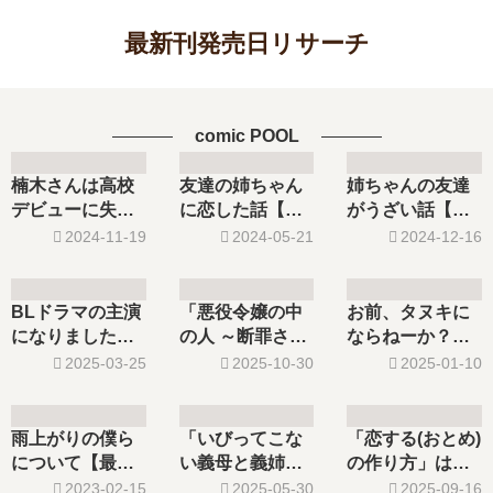
最新刊発売日リサーチ
comic POOL
楠木さんは高校
友達の姉ちゃん
姉ちゃんの友達
デビューに失敗
に恋した話【最
がうざい話【最
している【最新
新刊】3巻の発売
新刊】3巻の発売
2024-11-19
2024-05-21
2024-12-16
刊】5巻の発売
日はいつ？完結
日､4巻の発売日
日､6巻の発売日
した？
はいつ？完結し
はいつ？完結し
た？
BLドラマの主演
「悪役令嬢の中
お前、タヌキに
た？
になりました
の人 ～断罪され
ならねーか？
【最新刊】5巻の
た転生者のため
【最新刊】8巻の
2025-03-25
2025-10-30
2025-01-10
発売日､6巻の発
…」は完結し
発売日､9巻の発
売日はいつ？完
た？最新刊7巻の
売日はいつ？完
結した？
発売日はいつ？
結した？
雨上がりの僕ら
「いびってこな
「恋する(おとめ)
続編の予定は？
について【最新
い義母と義姉」
の作り方」は完
刊】4巻の発売日
は完結した？最
結した？最新刊
2023-02-15
2025-05-30
2025-09-16