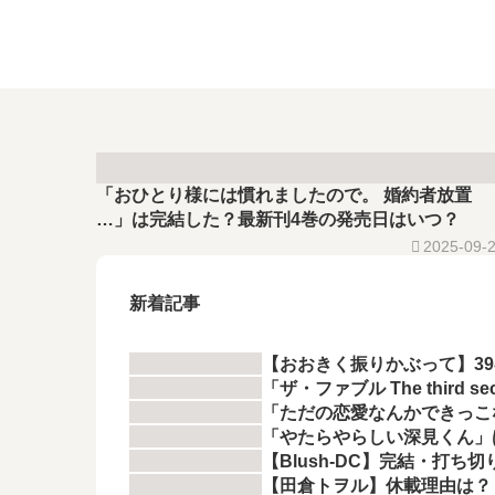
「おひとり様には慣れましたので。 婚約者放置
…」は完結した？最新刊4巻の発売日はいつ？
2025-09-
新着記事
【おおきく振りかぶって】3
「ザ・ファブル The thir
「ただの恋愛なんかできっこ
「やたらやらしい深見くん」
【Blush-DC】完結・打ち
【田倉トヲル】休載理由は？